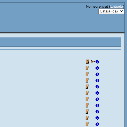
No heu entrat (
Entrada
)